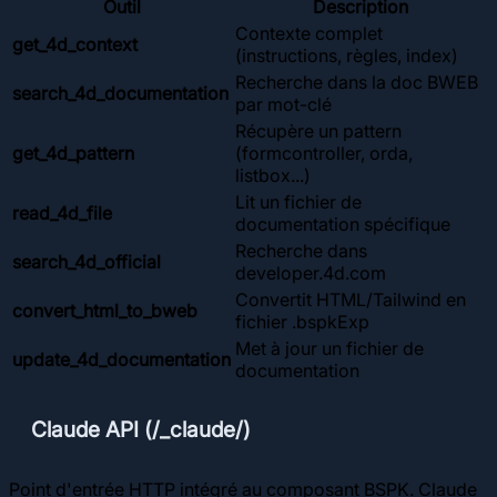
Outil
Description
Contexte complet
get_4d_context
(instructions, règles, index)
Recherche dans la doc BWEB
search_4d_documentation
par mot-clé
Récupère un pattern
get_4d_pattern
(formcontroller, orda,
listbox...)
Lit un fichier de
read_4d_file
documentation spécifique
Recherche dans
search_4d_official
developer.4d.com
Convertit HTML/Tailwind en
convert_html_to_bweb
fichier .bspkExp
Met à jour un fichier de
update_4d_documentation
documentation
Claude API (/_claude/)
Point d'entrée HTTP intégré au composant BSPK. Claude