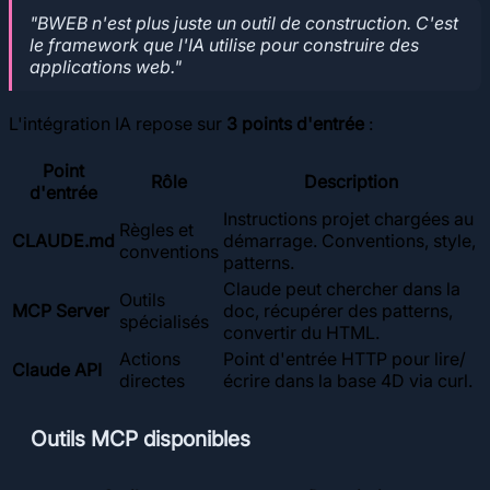
"BWEB n'est plus juste un outil de construction. C'est
le framework que l'IA utilise pour construire des
applications web."
L'intégration IA repose sur
3 points d'entrée
:
Point
Rôle
Description
d'entrée
Instructions projet chargées au
Règles et
CLAUDE.md
démarrage. Conventions, style,
conventions
patterns.
Claude peut chercher dans la
Outils
MCP Server
doc, récupérer des patterns,
spécialisés
convertir du HTML.
Actions
Point d'entrée HTTP pour lire/
Claude API
directes
écrire dans la base 4D via curl.
Outils MCP disponibles