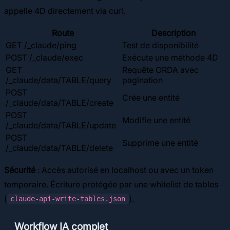
appelle 4D directement via curl.
Route
Description
GET /_claude/ping
Test de disponibilité
POST /_claude/exec
Exécute une méthode 4D
GET
Requête ORDA avec
/_claude/data/TABLE/query
pagination
POST
Crée une entité
/_claude/data/TABLE/create
POST
Modifie une entité
/_claude/data/TABLE/update
POST
Supprime une entité
/_claude/data/TABLE/delete
Sécurité
: Accès autorisé en localhost ou avec un token
temporaire. Écriture protégée par une whitelist de tables
(
).
claude-api-write-tables.json
Workflow IA complet