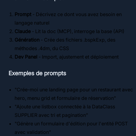
Prompt
- Décrivez ce dont vous avez besoin en
langage naturel
Claude
- Lit la doc (MCP), interroge la base (API)
Génération
- Crée des fichiers .bspkExp, des
méthodes .4dm, du CSS
Dev Panel
- Import, ajustement et déploiement
Exemples de prompts
"Crée-moi une landing page pour un restaurant avec
hero, menu grid et formulaire de réservation"
"Ajoute une listbox connectée à la DataClass
SUPPLIER avec tri et pagination"
"Génère un formulaire d'édition pour l'entité POST
avec validation"