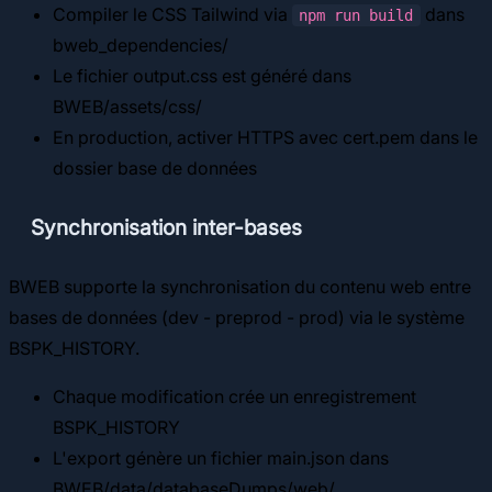
Compiler le CSS Tailwind via
dans
npm run build
bweb_dependencies/
Le fichier output.css est généré dans
BWEB/assets/css/
En production, activer HTTPS avec cert.pem dans le
dossier base de données
Synchronisation inter-bases
BWEB supporte la synchronisation du contenu web entre
bases de données (dev - preprod - prod) via le système
BSPK_HISTORY.
Chaque modification crée un enregistrement
BSPK_HISTORY
L'export génère un fichier main.json dans
BWEB/data/databaseDumps/web/