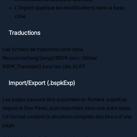
L'import applique les modifications dans la base
cible
Traductions
Les fichiers de traduction sont dans
Resources/lang/{lang}/BSPK.json. Utiliser
BSPK_Translate() pour les clés XLIFF.
Import/Export (.bspkExp)
Les pages peuvent être exportées en fichiers .bspkExp
depuis le Dev Panel, puis importées dans une autre base.
Ce format contient la structure complète des blocs d'une
page.