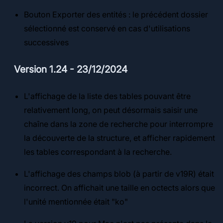
Bouton Exporter des entités : le précédent dossier
sélectionné est conservé en cas d'utilisations
successives
Version 1.24 - 23/12/2024
L'affichage de la liste des tables pouvant être
relativement long, on peut désormais saisir une
chaîne dans la zone de recherche pour interrompre
la découverte de la structure, et afficher rapidement
les tables correspondant à la recherche.
L'affichage des champs blob (à partir de v19R) était
incorrect. On affichait une taille en octects alors que
l'unité mentionnée était "ko"