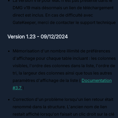
La version v19 pour Mac n'est pas présente dans le
DMG v19 mais désormais un lien de téléchargement
direct est inclus. En cas de difficulté avec
GateKeeper, merci de contacter le support technique
Version 1.23 - 09/12/2024
Mémorisation d'un nombre illimité de préférences
d'affichage pour chaque table incluant : les colonnes
visibles, l'ordre des colonnes dans la liste, l'ordre de
tri, la largeur des colonnes ainsi que tous les autres
paramètres d'affichage de la liste (
Documentation
#3.7
)
Correction d'un problème lorsqu'un lien retour était
renommé dans la structure. L'ancien nom de lien
restait affiché lorsqu'on faisait un clic droit sur la clé