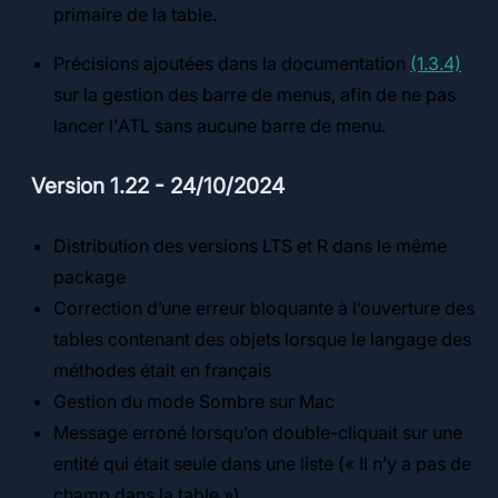
primaire de la table.
Précisions ajoutées dans la documentation
(1.3.4)
sur la gestion des barre de menus, afin de ne pas
lancer l'ATL sans aucune barre de menu.
Version 1.22 - 24/10/2024
Distribution des versions LTS et R dans le même
package
Correction d’une erreur bloquante à l’ouverture des
tables contenant des objets lorsque le langage des
méthodes était en français
Gestion du mode Sombre sur Mac
Message erroné lorsqu’on double-cliquait sur une
entité qui était seule dans une liste (« Il n’y a pas de
champ dans la table »)