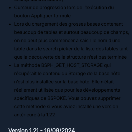
Curseur de progression lors de l’exécution du
bouton Appliquer formule
Lors du chargement des grosses bases contenant
beaucoup de tables et surtout beaucoup de champs,
on ne peut plus commencer à saisir le nom d’une
table dans le search picker de la liste des tables tant
que la découverte de la structure n’est pas terminée
La méthode BSPH_GET_HOST_STORAGE qui
récupérait le contenu du Storage de la base hôte
n’est plus installée sur la base hôte. Elle n’était
réellement utilisée que pour les développements
spécifiques de BSPOKE. Vous pouvez supprimer
cette méthode si vous aviez installé une version
antérieure à la 1.22
Version 1.21 - 16/09/2024